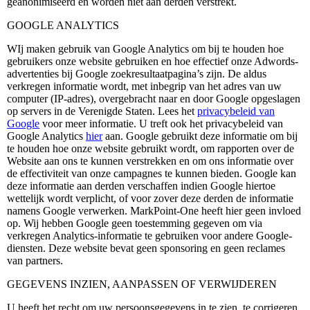
geanonimiseerd en worden niet aan derden verstrekt.
GOOGLE ANALYTICS
WIj maken gebruik van Google Analytics om bij te houden hoe
gebruikers onze website gebruiken en hoe effectief onze Adwords-
advertenties bij Google zoekresultaatpagina’s zijn. De aldus
verkregen informatie wordt, met inbegrip van het adres van uw
computer (IP-adres), overgebracht naar en door Google opgeslagen
op servers in de Verenigde Staten. Lees het
privacybeleid van
Google
voor meer informatie. U treft ook het privacybeleid van
Google Analytics
hier
aan. Google gebruikt deze informatie om bij
te houden hoe onze website gebruikt wordt, om rapporten over de
Website aan ons te kunnen verstrekken en om ons informatie over
de effectiviteit van onze campagnes te kunnen bieden. Google kan
deze informatie aan derden verschaffen indien Google hiertoe
wettelijk wordt verplicht, of voor zover deze derden de informatie
namens Google verwerken. MarkPoint-One heeft hier geen invloed
op. Wij hebben Google geen toestemming gegeven om via
verkregen Analytics-informatie te gebruiken voor andere Google-
diensten. Deze website bevat geen sponsoring en geen reclames
van partners.
GEGEVENS INZIEN, AANPASSEN OF VERWIJDEREN
U heeft het recht om uw persoonsgegevens in te zien, te corrigeren